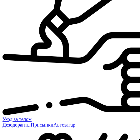
Уход за телом
Дезодоранты
Присыпки
Автозагар