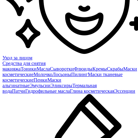
Уход за лицом
Средства для снятия
макияжа
Тоники
Масла
Сыворотки
Флюиды
Кремы
Скрабы
Маски
косметические
Молочко
Лосьоны
Пилинг
Маски тканевые
косметические
Пенки
Маски
альгинатные
Эмульсии
Эликсиры
Термальная
вода
Патчи
Гидрофильные масла
Глина косметическая
Эссенции