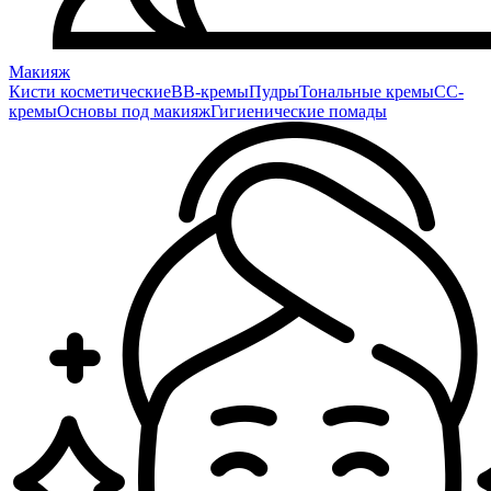
Макияж
Кисти косметические
BB-кремы
Пудры
Тональные кремы
CC-
кремы
Основы под макияж
Гигиенические помады