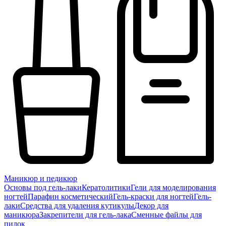
Маникюр и педикюр
Основы под гель-лаки
Кератолитики
Гели для моделирования
ногтей
Парафин косметический
Гель-краски для ногтей
Гель-
лаки
Средства для удаления кутикулы
Декор для
маникюра
Закрепители для гель-лака
Сменные файлы для
пилок