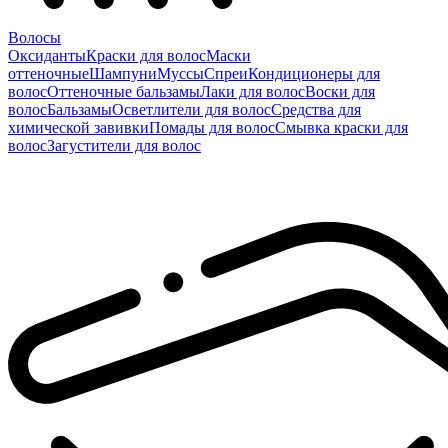
Волосы
Оксиданты
Краски для волос
Маски
оттеночные
Шампуни
Муссы
Спреи
Кондиционеры для
волос
Оттеночные бальзамы
Лаки для волос
Воски для
волос
Бальзамы
Осветлители для волос
Средства для
химической завивки
Помады для волос
Смывка краски для
волос
Загустители для волос