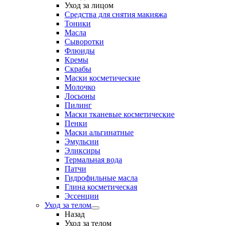
Уход за лицом
Средства для снятия макияжа
Тоники
Масла
Сыворотки
Флюиды
Кремы
Скрабы
Маски косметические
Молочко
Лосьоны
Пилинг
Маски тканевые косметические
Пенки
Маски альгинатные
Эмульсии
Эликсиры
Термальная вода
Патчи
Гидрофильные масла
Глина косметическая
Эссенции
Уход за телом
Назад
Уход за телом