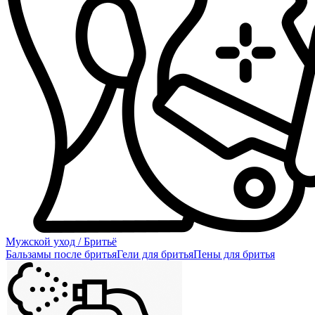
Мужской уход / Бритьё
Бальзамы после бритья
Гели для бритья
Пены для бритья