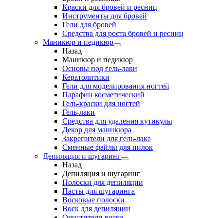
Краски для бровей и ресниц
Инструменты для бровей
Гели для бровей
Средства для роста бровей и ресниц
Маникюр и педикюр
Назад
Маникюр и педикюр
Основы под гель-лаки
Кератолитики
Гели для моделирования ногтей
Парафин косметический
Гель-краски для ногтей
Гель-лаки
Средства для удаления кутикулы
Декор для маникюра
Закрепители для гель-лака
Сменные файлы для пилок
Депиляция и шугаринг
Назад
Депиляция и шугаринг
Полоски для депиляции
Пасты для шугаринга
Восковые полоски
Воск для депиляции
Очистители воска