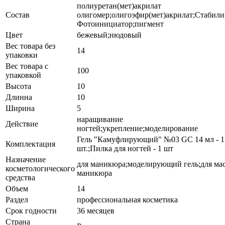
полиуретан(мет)акрилат
Состав
олигомер;олигоэфир(мет)акрилат;Стабили
Фотоинициатор;пигмент
Цвет
бежевый;нюдовый
Вес товара без
14
упаковки
Вес товара с
100
упаковкой
Высота
10
Длинна
10
Ширина
5
наращивание
Действие
ногтей;укрепление;моделирование
Гель "Камуфлирующий" №03 GC 14 мл - 1
Комплектация
шт.;Пилка для ногтей - 1 шт
Назначение
для маникюра;моделирующий гель;для мас
косметологического
маникюра
средства
Объем
14
Раздел
профессиональная косметика
Срок годности
36 месяцев
Страна