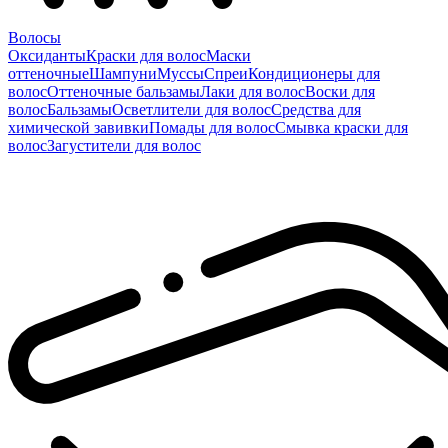
Волосы
Оксиданты
Краски для волос
Маски
оттеночные
Шампуни
Муссы
Спреи
Кондиционеры для
волос
Оттеночные бальзамы
Лаки для волос
Воски для
волос
Бальзамы
Осветлители для волос
Средства для
химической завивки
Помады для волос
Смывка краски для
волос
Загустители для волос