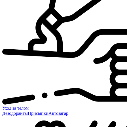
Уход за телом
Дезодоранты
Присыпки
Автозагар