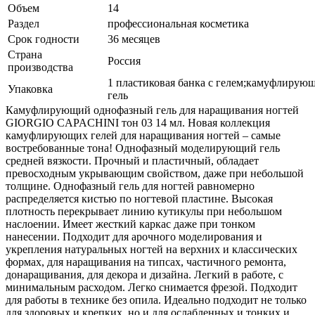
Объем
14
Раздел
профессиональная косметика
Срок годности
36 месяцев
Страна
Россия
производства
1 пластиковая банка с гелем;камуфлирую
Упаковка
гель
Камуфлирующий однофазный гель для наращивания ногтей
GIORGIO CAPACHINI тон 03 14 мл. Новая коллекция
камуфлирующих гелей для наращивания ногтей – самые
востребованные тона! Однофазный моделирующий гель
средней вязкости. Прочный и пластичный, обладает
превосходным укрывающим свойством, даже при небольшой
толщине. Однофазный гель для ногтей равномерно
распределяется кистью по ногтевой пластине. Высокая
плотность перекрывает линию кутикулы при небольшом
наслоении. Имеет жесткий каркас даже при тонком
нанесении. Подходит для арочного моделирования и
укрепления натуральных ногтей на верхних и классических
формах, для наращивания на типсах, частичного ремонта,
донаращивания, для декора и дизайна. Легкий в работе, с
минимальным расходом. Легко снимается фрезой. Подходит
для работы в технике без опила. Идеально подходит не только
для здоровых и крепких, но и для ослабленных и тонких и