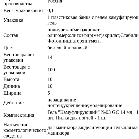
Россия
производства
Вес с упаковкой кг
0;1
1 пластиковая банка с гелем;камуфлирую
Упаковка
гель
полиуретан(мет)акрилат
Состав
олигомер;олигоэфир(мет)акрилат;Стабили
Фотоинициатор;пигмент
Цвет
бежевый;нюдовый
Вес товара без
14
упаковки
Вес товара с
100
упаковкой
Высота
10
Длинна
10
Ширина
5
наращивание
Действие
ногтей;укрепление;моделирование
Гель "Камуфлирующий" №03 GC 14 мл - 1
Комплектация
шт.;Пилка для ногтей - 1 шт
Назначение
для маникюра;моделирующий гель;для мас
косметологического
маникюра
средства