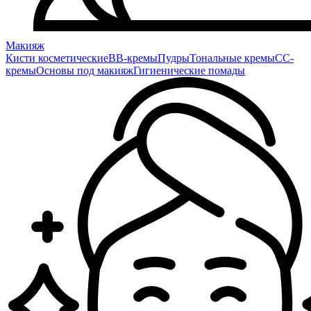
Макияж
Кисти косметические
BB-кремы
Пудры
Тональные кремы
CC-
кремы
Основы под макияж
Гигиенические помады