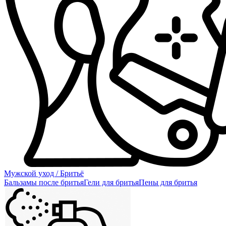
Мужской уход / Бритьё
Бальзамы после бритья
Гели для бритья
Пены для бритья