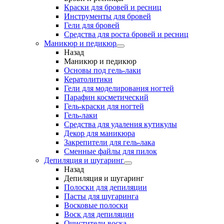
Краски для бровей и ресниц
Инструменты для бровей
Гели для бровей
Средства для роста бровей и ресниц
Маникюр и педикюр
Назад
Маникюр и педикюр
Основы под гель-лаки
Кератолитики
Гели для моделирования ногтей
Парафин косметический
Гель-краски для ногтей
Гель-лаки
Средства для удаления кутикулы
Декор для маникюра
Закрепители для гель-лака
Сменные файлы для пилок
Депиляция и шугаринг
Назад
Депиляция и шугаринг
Полоски для депиляции
Пасты для шугаринга
Восковые полоски
Воск для депиляции
Очистители воска