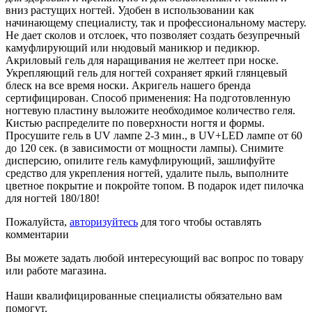
вниз растущих ногтей. Удобен в использовании как
начинающему специалисту, так и профессиональному мастеру.
Не дает сколов и отслоек, что позволяет создать безупречный
камуфлирующий или нюдовый маникюр и педикюр.
Акриловый гель для наращивания не желтеет при носке.
Укрепляющий гель для ногтей сохраняет яркий глянцевый
блеск на все время носки. Акригель нашего бренда
сертифицирован. Способ применения: На подготовленную
ногтевую пластину выложите необходимое количество геля.
Кистью распределите по поверхности ногтя и формы.
Просушите гель в UV лампе 2-3 мин., в UV+LED лампе от 60
до 120 сек. (в зависимости от мощности лампы). Снимите
дисперсию, опилите гель камуфлирующий, зашлифуйте
средство для укрепления ногтей, удалите пыль, выполните
цветное покрытие и покройте топом. В подарок идет пилочка
для ногтей 180/180!
Пожалуйста,
авторизуйтесь
для того чтобы оставлять
комментарии
Вы можете задать любой интересующий вас вопрос по товару
или работе магазина.
Наши квалифицированные специалисты обязательно вам
помогут.