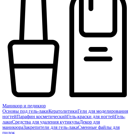
Маникюр и педикюр
Основы под гель-лаки
Кератолитики
Гели для моделирования
ногтей
Парафин косметический
Гель-краски для ногтей
Гель-
лаки
Средства для удаления кутикулы
Декор для
маникюра
Закрепители для гель-лака
Сменные файлы для
пилок