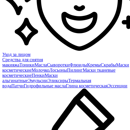
Уход за лицом
Средства для снятия
макияжа
Тоники
Масла
Сыворотки
Флюиды
Кремы
Скрабы
Маски
косметические
Молочко
Лосьоны
Пилинг
Маски тканевые
косметические
Пенки
Маски
альгинатные
Эмульсии
Эликсиры
Термальная
вода
Патчи
Гидрофильные масла
Глина косметическая
Эссенции