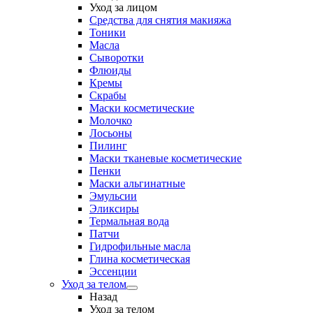
Уход за лицом
Средства для снятия макияжа
Тоники
Масла
Сыворотки
Флюиды
Кремы
Скрабы
Маски косметические
Молочко
Лосьоны
Пилинг
Маски тканевые косметические
Пенки
Маски альгинатные
Эмульсии
Эликсиры
Термальная вода
Патчи
Гидрофильные масла
Глина косметическая
Эссенции
Уход за телом
Назад
Уход за телом