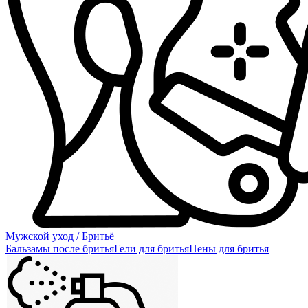
Мужской уход / Бритьё
Бальзамы после бритья
Гели для бритья
Пены для бритья