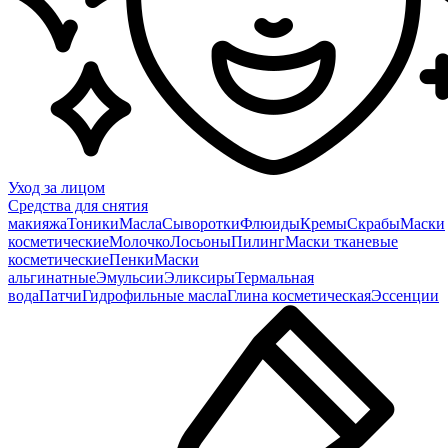
Уход за лицом
Средства для снятия
макияжа
Тоники
Масла
Сыворотки
Флюиды
Кремы
Скрабы
Маски
косметические
Молочко
Лосьоны
Пилинг
Маски тканевые
косметические
Пенки
Маски
альгинатные
Эмульсии
Эликсиры
Термальная
вода
Патчи
Гидрофильные масла
Глина косметическая
Эссенции