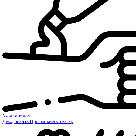
Уход за телом
Дезодоранты
Присыпки
Автозагар