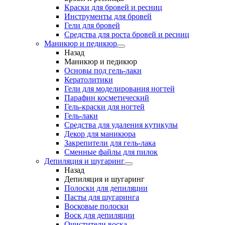
Краски для бровей и ресниц
Инструменты для бровей
Гели для бровей
Средства для роста бровей и ресниц
Маникюр и педикюр
Назад
Маникюр и педикюр
Основы под гель-лаки
Кератолитики
Гели для моделирования ногтей
Парафин косметический
Гель-краски для ногтей
Гель-лаки
Средства для удаления кутикулы
Декор для маникюра
Закрепители для гель-лака
Сменные файлы для пилок
Депиляция и шугаринг
Назад
Депиляция и шугаринг
Полоски для депиляции
Пасты для шугаринга
Восковые полоски
Воск для депиляции
Очистители воска