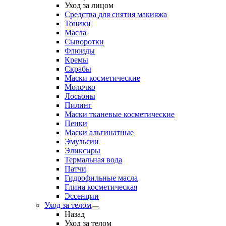
Уход за лицом
Средства для снятия макияжа
Тоники
Масла
Сыворотки
Флюиды
Кремы
Скрабы
Маски косметические
Молочко
Лосьоны
Пилинг
Маски тканевые косметические
Пенки
Маски альгинатные
Эмульсии
Эликсиры
Термальная вода
Патчи
Гидрофильные масла
Глина косметическая
Эссенции
Уход за телом
Назад
Уход за телом