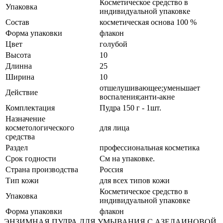
Косметическое средство в
Упаковка
индивидуальной упаковке
Состав
косметическая основа 100 %
Форма упаковки
флакон
Цвет
голубой
Высота
10
Длинна
25
Ширина
10
отшелушивающее;уменьшает
Действие
воспаления;анти-акне
Комплектация
Пудра 150 г - 1шт.
Назначение
косметологического
для лица
средства
Раздел
профессиональная косметика
Срок годности
См на упаковке.
Страна производства
Россия
Тип кожи
для всех типов кожи
Косметическое средство в
Упаковка
индивидуальной упаковке
Форма упаковки
флакон
ЭНЗИМНАЯ ПУДРА ДЛЯ УМЫВАНИЯ С АЗЕЛАИНОВОЙ