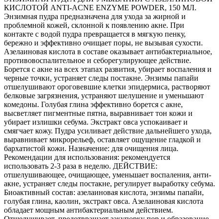
КИСЛОТОЙ ANTI-ACNE ENZYME POWDER, 150 МЛ.
Энзимная пудра предназначена для ухода за жирной и
проблемной кожей, склонной к появлению акне. При
контакте с водой пудра превращается в мягкую пенку,
бережно и эффективно очищает поры, не вызывая сухости.
Азелаиновая кислота в составе оказывает антибактериальное,
противовоспалительное и себорегулирующее действие.
Борется с акне на всех этапах развития, убирает воспаления и
черные точки, устраняет следы постакне. Энзимы папайи
отшелушивают ороговевшие клетки эпидермиса, растворяют
белковые загрязнения, устраняют шелушение и уменьшают
комедоны. Голубая глина эффективно борется с акне,
высветляет пигментные пятна, выравнивает тон кожи и
убирает излишки себума. Экстракт овса успокаивает и
смягчает кожу. Пудра усиливает действие дальнейшего ухода,
выравнивает микрорельеф, оставляет ощущение гладкой и
бархатистой кожи. Назначение: для очищения лица.
Рекомендации для использования: рекомендуется
использовать 2-3 раза в неделю. ДЕЙСТВИЕ:
отшелушивающее, очищающее, уменьшает воспаления, анти-
акне, устраняет следы постакне, регулирует выработку себума.
Биоактивный состав: азелаиновая кислота, энзимы папайи,
голубая глина, каолин, экстракт овса. Азелаиновая кислота
обладает мощным антибактериальным действием.
Отшелушивает, предотвращает закупорку пор и образование