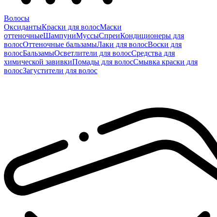
Волосы
Оксиданты
Краски для волос
Маски
оттеночные
Шампуни
Муссы
Спреи
Кондиционеры для
волос
Оттеночные бальзамы
Лаки для волос
Воски для
волос
Бальзамы
Осветлители для волос
Средства для
химической завивки
Помады для волос
Смывка краски для
волос
Загустители для волос