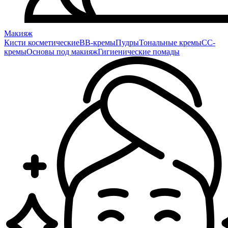
Макияж
Кисти косметические
BB-кремы
Пудры
Тональные кремы
CC-
кремы
Основы под макияж
Гигиенические помады