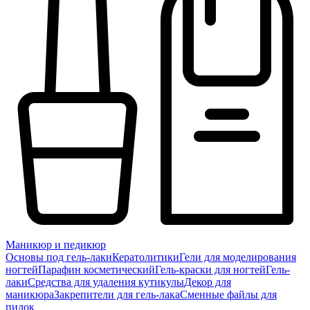
Маникюр и педикюр
Основы под гель-лаки
Кератолитики
Гели для моделирования
ногтей
Парафин косметический
Гель-краски для ногтей
Гель-
лаки
Средства для удаления кутикулы
Декор для
маникюра
Закрепители для гель-лака
Сменные файлы для
пилок