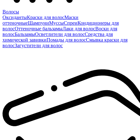
Волосы
Оксиданты
Краски для волос
Маски
оттеночные
Шампуни
Муссы
Спреи
Кондиционеры для
волос
Оттеночные бальзамы
Лаки для волос
Воски для
волос
Бальзамы
Осветлители для волос
Средства для
химической завивки
Помады для волос
Смывка краски для
волос
Загустители для волос