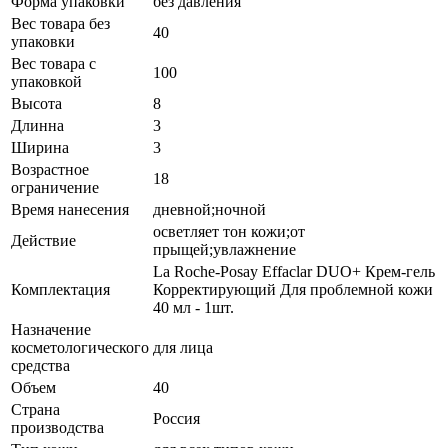
Форма упаковки
без давления
Вес товара без
40
упаковки
Вес товара с
100
упаковкой
Высота
8
Длинна
3
Ширина
3
Возрастное
18
ограничение
Время нанесения
дневной;ночной
осветляет тон кожи;от
Действие
прыщей;увлажнение
La Roche-Posay Effaclar DUO+ Крем-гель
Комплектация
Корректирующий Для проблемной кожи
40 мл - 1шт.
Назначение
косметологического
для лица
средства
Объем
40
Страна
Россия
производства