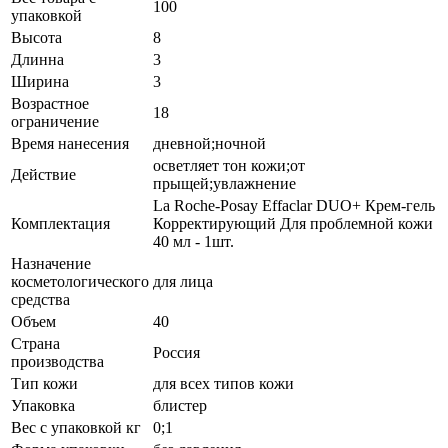
100
упаковкой
Высота
8
Длинна
3
Ширина
3
Возрастное
18
ограничение
Время нанесения
дневной;ночной
осветляет тон кожи;от
Действие
прыщей;увлажнение
La Roche-Posay Effaclar DUO+ Крем-гель
Комплектация
Корректирующий Для проблемной кожи
40 мл - 1шт.
Назначение
косметологического
для лица
средства
Объем
40
Страна
Россия
производства
Тип кожи
для всех типов кожи
Упаковка
блистер
Вес с упаковкой кг
0;1