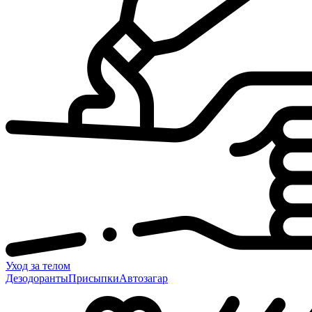
Уход за телом
Дезодоранты
Присыпки
Автозагар