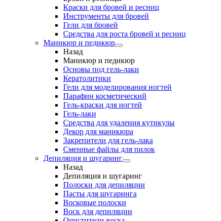
Краски для бровей и ресниц
Инструменты для бровей
Гели для бровей
Средства для роста бровей и ресниц
Маникюр и педикюр
Назад
Маникюр и педикюр
Основы под гель-лаки
Кератолитики
Гели для моделирования ногтей
Парафин косметический
Гель-краски для ногтей
Гель-лаки
Средства для удаления кутикулы
Декор для маникюра
Закрепители для гель-лака
Сменные файлы для пилок
Депиляция и шугаринг
Назад
Депиляция и шугаринг
Полоски для депиляции
Пасты для шугаринга
Восковые полоски
Воск для депиляции
Очистители воска