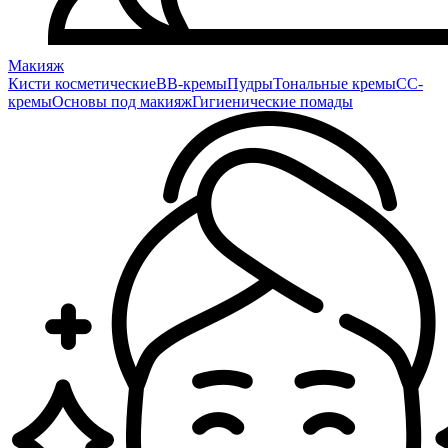
Макияж
Кисти косметические
BB-кремы
Пудры
Тональные кремы
CC-
кремы
Основы под макияж
Гигиенические помады