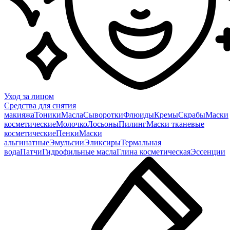
Уход за лицом
Средства для снятия
макияжа
Тоники
Масла
Сыворотки
Флюиды
Кремы
Скрабы
Маски
косметические
Молочко
Лосьоны
Пилинг
Маски тканевые
косметические
Пенки
Маски
альгинатные
Эмульсии
Эликсиры
Термальная
вода
Патчи
Гидрофильные масла
Глина косметическая
Эссенции