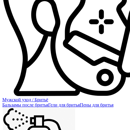
Мужской уход / Бритьё
Бальзамы после бритья
Гели для бритья
Пены для бритья