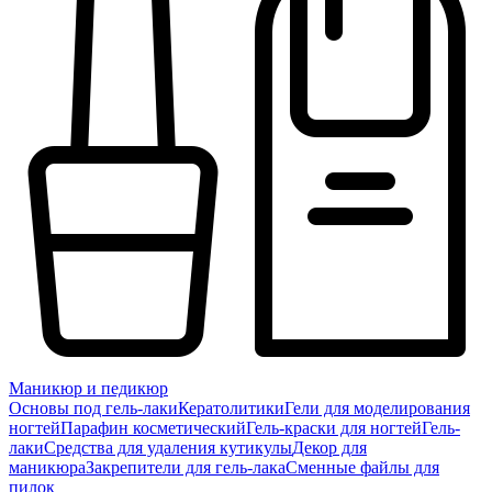
Маникюр и педикюр
Основы под гель-лаки
Кератолитики
Гели для моделирования
ногтей
Парафин косметический
Гель-краски для ногтей
Гель-
лаки
Средства для удаления кутикулы
Декор для
маникюра
Закрепители для гель-лака
Сменные файлы для
пилок