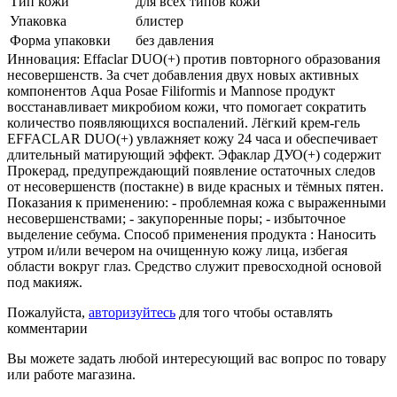
Тип кожи
для всех типов кожи
Упаковка
блистер
Форма упаковки
без давления
Инновация: Effaclar DUO(+) против повторного образования
несовершенств. За счет добавления двух новых активных
компонентов Aqua Posae Filiformis и Mannose продукт
восстанавливает микробиом кожи, что помогает сократить
количество появляющихся воспалений. Лёгкий крем-гель
EFFACLAR DUO(+) увлажняет кожу 24 часа и обеспечивает
длительный матирующий эффект. Эфаклар ДУО(+) содержит
Прокерад, предупреждающий появление остаточных следов
от несовершенств (постакне) в виде красных и тёмных пятен.
Показания к применению: - проблемная кожа с выраженными
несовершенствами; - закупоренные поры; - избыточное
выделение себума. Способ применения продукта : Наносить
утром и/или вечером на очищенную кожу лица, избегая
области вокруг глаз. Средство служит превосходной основой
под макияж.
Пожалуйста,
авторизуйтесь
для того чтобы оставлять
комментарии
Вы можете задать любой интересующий вас вопрос по товару
или работе магазина.