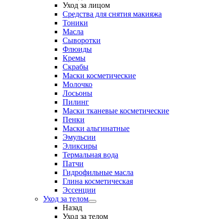
Уход за лицом
Средства для снятия макияжа
Тоники
Масла
Сыворотки
Флюиды
Кремы
Скрабы
Маски косметические
Молочко
Лосьоны
Пилинг
Маски тканевые косметические
Пенки
Маски альгинатные
Эмульсии
Эликсиры
Термальная вода
Патчи
Гидрофильные масла
Глина косметическая
Эссенции
Уход за телом
Назад
Уход за телом