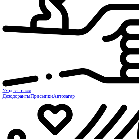
Уход за телом
Дезодоранты
Присыпки
Автозагар