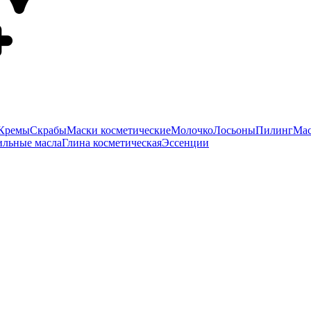
Кремы
Скрабы
Маски косметические
Молочко
Лосьоны
Пилинг
Мас
ильные масла
Глина косметическая
Эссенции