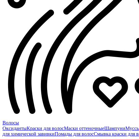
Волосы
Оксиданты
Краски для волос
Маски оттеночные
Шампуни
Мусс
для химической завивки
Помады для волос
Смывка краски для в