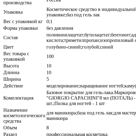
производства
Косметическое средство в индивидуально
Упаковка
упаковке;баз под гель лак
Вес с упаковкой кг
0;1
Форма упаковки
без давления
поливинилацетат;бутилацетат;бентонит;а
Состав
кислота;триметилпропан;изопропиловый 
Цвет
голубино-синий;голубой;синий
Вес товара с
100
упаковкой
Высота
10
Длинна
10
Ширина
5
Действие
моделирование;наращивание ногтей;каму
Базовое покрытие для гель-лака.Маркиров
Комплектация
"GIORGIO CAPACHINI"8 мл (ПОТАЛЬ) -
шт.;Пилка для ногтей - 1 шт
Назначение
для маникюра;база под гель лак;для мастер
косметологического
маникюра
средства
Объем
8
Раздел
профессиональная косметика