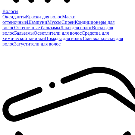
Волосы
Оксиданты
Краски для волос
Маски
оттеночные
Шампуни
Муссы
Спреи
Кондиционеры для
волос
Оттеночные бальзамы
Лаки для волос
Воски для
волос
Бальзамы
Осветлители для волос
Средства для
химической завивки
Помады для волос
Смывка краски для
волос
Загустители для волос