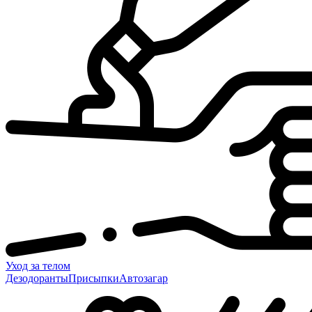
Уход за телом
Дезодоранты
Присыпки
Автозагар