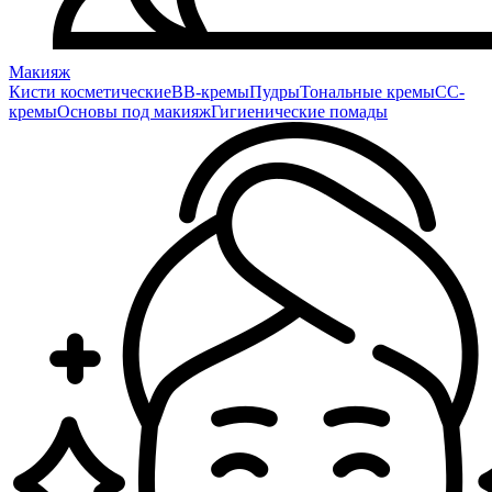
Макияж
Кисти косметические
BB-кремы
Пудры
Тональные кремы
CC-
кремы
Основы под макияж
Гигиенические помады