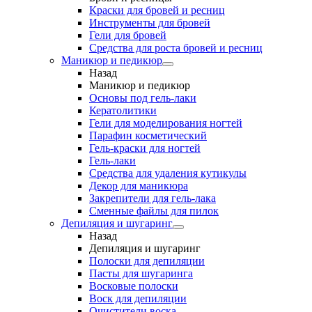
Краски для бровей и ресниц
Инструменты для бровей
Гели для бровей
Средства для роста бровей и ресниц
Маникюр и педикюр
Назад
Маникюр и педикюр
Основы под гель-лаки
Кератолитики
Гели для моделирования ногтей
Парафин косметический
Гель-краски для ногтей
Гель-лаки
Средства для удаления кутикулы
Декор для маникюра
Закрепители для гель-лака
Сменные файлы для пилок
Депиляция и шугаринг
Назад
Депиляция и шугаринг
Полоски для депиляции
Пасты для шугаринга
Восковые полоски
Воск для депиляции
Очистители воска