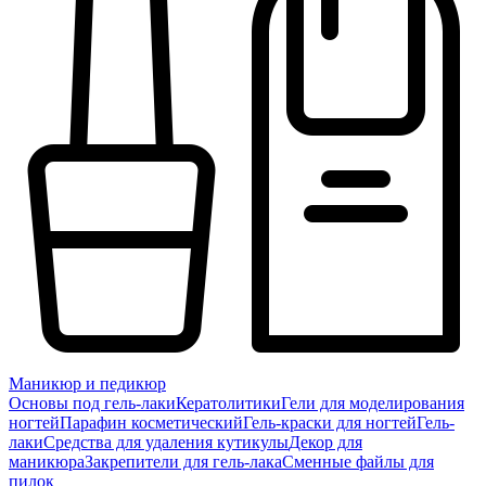
Маникюр и педикюр
Основы под гель-лаки
Кератолитики
Гели для моделирования
ногтей
Парафин косметический
Гель-краски для ногтей
Гель-
лаки
Средства для удаления кутикулы
Декор для
маникюра
Закрепители для гель-лака
Сменные файлы для
пилок