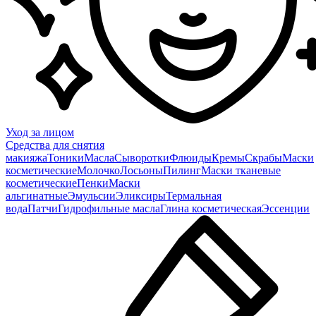
Уход за лицом
Средства для снятия
макияжа
Тоники
Масла
Сыворотки
Флюиды
Кремы
Скрабы
Маски
косметические
Молочко
Лосьоны
Пилинг
Маски тканевые
косметические
Пенки
Маски
альгинатные
Эмульсии
Эликсиры
Термальная
вода
Патчи
Гидрофильные масла
Глина косметическая
Эссенции