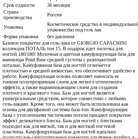
Срок годности
36 месяцев
Страна
Россия
производства
Косметическое средство в индивидуально
Упаковка
упаковке;баз под гель лак
Форма упаковки
без давления
Базовое покрытие для гель-лака от GIORGIO CAPACHINI
коллекция ПОТАЛЬ тон 15. В подарок идет пилочка для
ногтей 180/180! Молочная и цветная камуфлирующая база для
маникюра Potal Base средней густоты с разноцветной
поталью. Камуфляжная база для ногтей отличается
плотностью и средней вязкостью, что обеспечивает удобство в
работе. Камуфлирующая основа позволяет наносить ее
тонким полупрозрачным слоем для легкого оттеночного
эффекта, а также выравнивающим слоем для создания
плотного и красивого тона. База для ногтей является
универсальным средством, которое совместимо с любыми
гель-лаками. Кроме того, она может быть использована как
основа для двухфазной системы база-топ. Камуфлирующие
базы с утопленными частичками потали придают покрытию
эффект деликатного блеска. База для ногтей с блестками
подходит как для мягкой, так и для жесткой ногтевой
пластины. Камуфлирующая база для ногтей идеально
подходит как самостоятельное покрытие для френч-дизайна, а