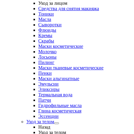
Уход за лицом
Средства для снятия макияжа
Тоники
Масла
Сыворотки
Флюиды
Кремы
Скрабы
Маски косметические
Молочко
Лосьоны
Пилинг
Маски тканевые косметические
Пенки
Маски альгинатные
Эмульсии
Эликсиры
Термальная вода
Патчи
Гидрофильные масла
Глина косметическая
Эссенции
Уход за телом
Назад
Уход за телом