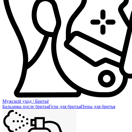
Мужской уход / Бритьё
Бальзамы после бритья
Гели для бритья
Пены для бритья