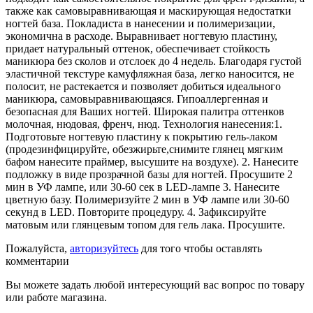
также как самовыравнивающая и маскирующая недостатки
ногтей база. Покладиста в нанесении и полимеризации,
экономична в расходе. Выравнивает ногтевую пластину,
придает натуральный оттенок, обеспечивает стойкость
маникюра без сколов и отслоек до 4 недель. Благодаря густой
эластичной текстуре камуфляжная база, легко наносится, не
полосит, не растекается и позволяет добиться идеального
маникюра, самовыравнивающаяся. Гипоаллергенная и
безопасная для Ваших ногтей. Широкая палитра оттенков
молочная, нюдовая, френч, нюд. Технология нанесения:1.
Подготовьте ногтевую пластину к покрытию гель-лаком
(продезинфицируйте, обезжирьте,снимите глянец мягким
бафом нанесите праймер, высушите на воздухе). 2. Нанесите
подложку в виде прозрачной базы для ногтей. Просушите 2
мин в УФ лампе, или 30-60 сек в LED-лампе 3. Нанесите
цветную базу. Полимеризуйте 2 мин в УФ лампе или 30-60
секунд в LED. Повторите процедуру. 4. Зафиксируйте
матовым или глянцевым топом для гель лака. Просушите.
Пожалуйста,
авторизуйтесь
для того чтобы оставлять
комментарии
Вы можете задать любой интересующий вас вопрос по товару
или работе магазина.