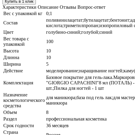
Купить в 1 клик
Характеристики
Описание
Отзывы
Вопрос-ответ
Вес с упаковкой кг
0;1
поливинилацетат;бутилацетат;бентонит;а
Состав
кислота;триметилпропан;изопропиловый 
Цвет
голубино-синий;голубой;синий
Вес товара с
100
упаковкой
Высота
10
Длинна
10
Ширина
5
Действие
моделирование;наращивание ногтей;каму
Базовое покрытие для гель-лака.Маркиров
Комплектация
"GIORGIO CAPACHINI"8 мл (ПОТАЛЬ) -
шт.;Пилка для ногтей - 1 шт
Назначение
для маникюра;база под гель лак;для мастер
косметологического
маникюра
средства
Объем
8
Раздел
профессиональная косметика
Срок годности
36 месяцев
Страна
Россия