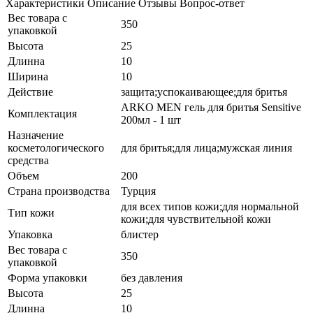
Характеристики
Описание
Отзывы
Вопрос-ответ
Вес товара с
350
упаковкой
Высота
25
Длинна
10
Ширина
10
Действие
защита;успокаивающее;для бритья
ARKO MEN гель для бритья Sensitive
Комплектация
200мл - 1 шт
Назначение
косметологического
для бритья;для лица;мужская линия
средства
Объем
200
Страна производства
Турция
для всех типов кожи;для нормальной
Тип кожи
кожи;для чувствительной кожи
Упаковка
блистер
Вес товара с
350
упаковкой
Форма упаковки
без давления
Высота
25
Длинна
10