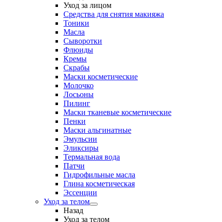
Уход за лицом
Средства для снятия макияжа
Тоники
Масла
Сыворотки
Флюиды
Кремы
Скрабы
Маски косметические
Молочко
Лосьоны
Пилинг
Маски тканевые косметические
Пенки
Маски альгинатные
Эмульсии
Эликсиры
Термальная вода
Патчи
Гидрофильные масла
Глина косметическая
Эссенции
Уход за телом
Назад
Уход за телом