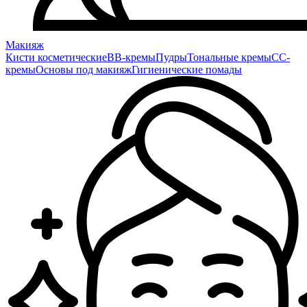
Макияж
Кисти косметические
BB-кремы
Пудры
Тональные кремы
CC-
кремы
Основы под макияж
Гигиенические помады