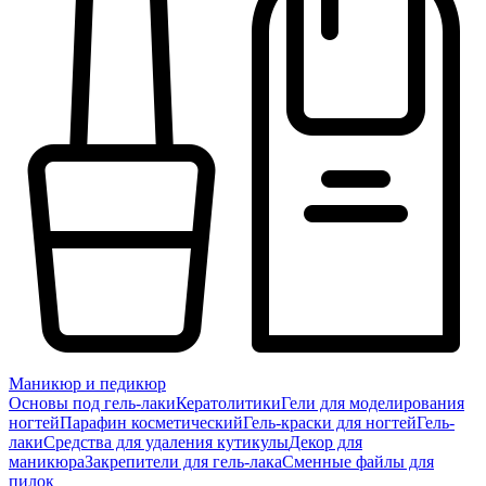
Маникюр и педикюр
Основы под гель-лаки
Кератолитики
Гели для моделирования
ногтей
Парафин косметический
Гель-краски для ногтей
Гель-
лаки
Средства для удаления кутикулы
Декор для
маникюра
Закрепители для гель-лака
Сменные файлы для
пилок