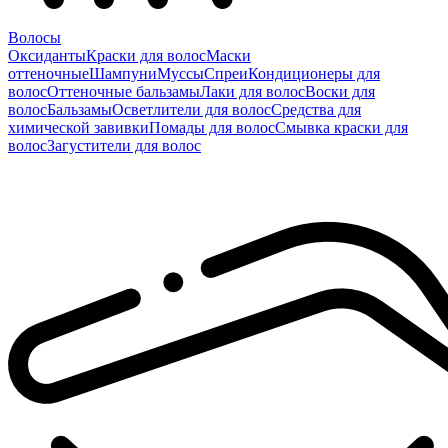
Волосы
Оксиданты
Краски для волос
Маски
оттеночные
Шампуни
Муссы
Спреи
Кондиционеры для
волос
Оттеночные бальзамы
Лаки для волос
Воски для
волос
Бальзамы
Осветлители для волос
Средства для
химической завивки
Помады для волос
Смывка краски для
волос
Загустители для волос