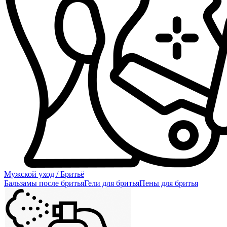
Мужской уход / Бритьё
Бальзамы после бритья
Гели для бритья
Пены для бритья