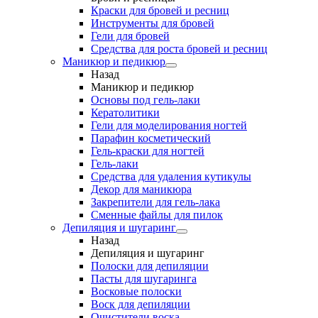
Краски для бровей и ресниц
Инструменты для бровей
Гели для бровей
Средства для роста бровей и ресниц
Маникюр и педикюр
Назад
Маникюр и педикюр
Основы под гель-лаки
Кератолитики
Гели для моделирования ногтей
Парафин косметический
Гель-краски для ногтей
Гель-лаки
Средства для удаления кутикулы
Декор для маникюра
Закрепители для гель-лака
Сменные файлы для пилок
Депиляция и шугаринг
Назад
Депиляция и шугаринг
Полоски для депиляции
Пасты для шугаринга
Восковые полоски
Воск для депиляции
Очистители воска