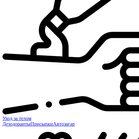
Уход за телом
Дезодоранты
Присыпки
Автозагар