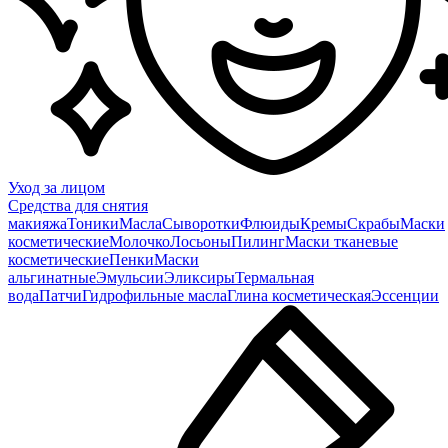
Уход за лицом
Средства для снятия
макияжа
Тоники
Масла
Сыворотки
Флюиды
Кремы
Скрабы
Маски
косметические
Молочко
Лосьоны
Пилинг
Маски тканевые
косметические
Пенки
Маски
альгинатные
Эмульсии
Эликсиры
Термальная
вода
Патчи
Гидрофильные масла
Глина косметическая
Эссенции