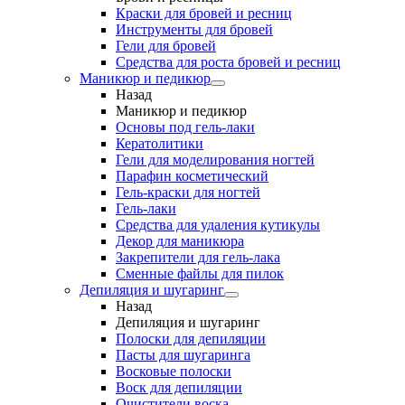
Краски для бровей и ресниц
Инструменты для бровей
Гели для бровей
Средства для роста бровей и ресниц
Маникюр и педикюр
Назад
Маникюр и педикюр
Основы под гель-лаки
Кератолитики
Гели для моделирования ногтей
Парафин косметический
Гель-краски для ногтей
Гель-лаки
Средства для удаления кутикулы
Декор для маникюра
Закрепители для гель-лака
Сменные файлы для пилок
Депиляция и шугаринг
Назад
Депиляция и шугаринг
Полоски для депиляции
Пасты для шугаринга
Восковые полоски
Воск для депиляции
Очистители воска