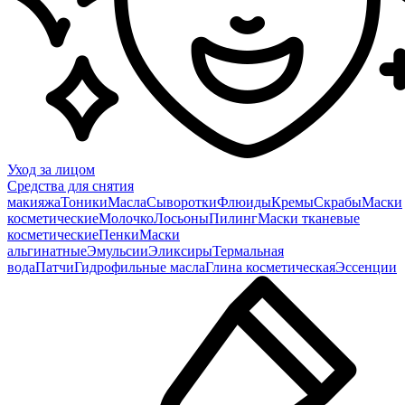
Уход за лицом
Средства для снятия
макияжа
Тоники
Масла
Сыворотки
Флюиды
Кремы
Скрабы
Маски
косметические
Молочко
Лосьоны
Пилинг
Маски тканевые
косметические
Пенки
Маски
альгинатные
Эмульсии
Эликсиры
Термальная
вода
Патчи
Гидрофильные масла
Глина косметическая
Эссенции