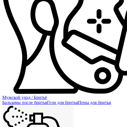
Мужской уход / Бритьё
Бальзамы после бритья
Гели для бритья
Пены для бритья