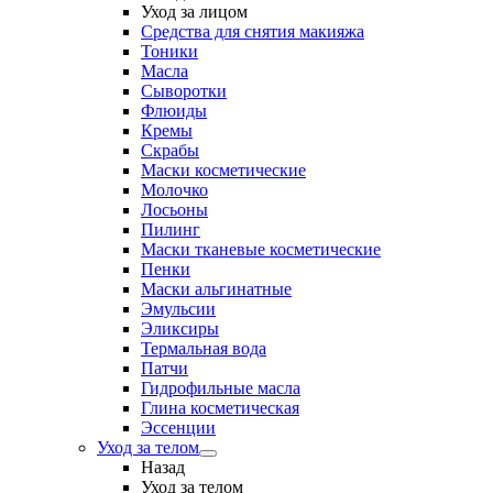
Уход за лицом
Средства для снятия макияжа
Тоники
Масла
Сыворотки
Флюиды
Кремы
Скрабы
Маски косметические
Молочко
Лосьоны
Пилинг
Маски тканевые косметические
Пенки
Маски альгинатные
Эмульсии
Эликсиры
Термальная вода
Патчи
Гидрофильные масла
Глина косметическая
Эссенции
Уход за телом
Назад
Уход за телом