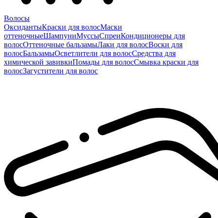
Волосы
Оксиданты
Краски для волос
Маски
оттеночные
Шампуни
Муссы
Спреи
Кондиционеры для
волос
Оттеночные бальзамы
Лаки для волос
Воски для
волос
Бальзамы
Осветлители для волос
Средства для
химической завивки
Помады для волос
Смывка краски для
волос
Загустители для волос