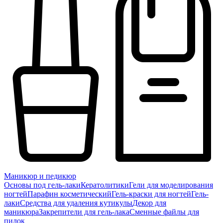
Маникюр и педикюр
Основы под гель-лаки
Кератолитики
Гели для моделирования
ногтей
Парафин косметический
Гель-краски для ногтей
Гель-
лаки
Средства для удаления кутикулы
Декор для
маникюра
Закрепители для гель-лака
Сменные файлы для
пилок