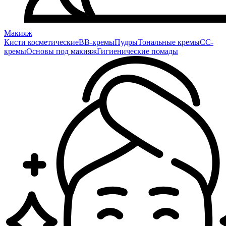
Макияж
Кисти косметические
BB-кремы
Пудры
Тональные кремы
CC-
кремы
Основы под макияж
Гигиенические помады