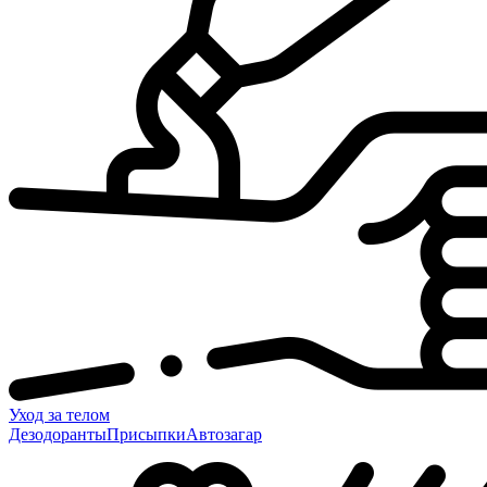
Уход за телом
Дезодоранты
Присыпки
Автозагар