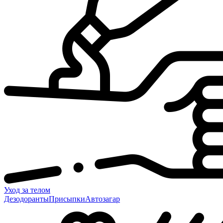
Уход за телом
Дезодоранты
Присыпки
Автозагар