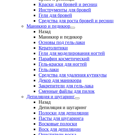
Краски для бровей и ресниц
Инструменты для бровей
Гели для бровей
Средства для роста бровей и ресниц
Маникюр и педикюр
Назад
Маникюр и педикюр
Основы под гель-лаки
Кератолитики
Гели для моделирования ногтей
Парафин косметический
Гель-краски для ногтей
Гель-лаки
Средства для удаления кутикулы
Декор для маникюра
Закрепители для гель-лака
Сменные файлы для пилок
Депиляция и шугаринг
Назад
Депиляция и шугаринг
Полоски для депиляции
Пасты для шугаринга
Восковые полоски
Воск для депиляции
Очистители воска