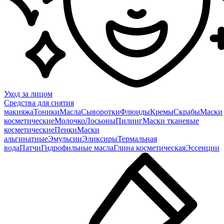
Уход за лицом
Средства для снятия
макияжа
Тоники
Масла
Сыворотки
Флюиды
Кремы
Скрабы
Маски
косметические
Молочко
Лосьоны
Пилинг
Маски тканевые
косметические
Пенки
Маски
альгинатные
Эмульсии
Эликсиры
Термальная
вода
Патчи
Гидрофильные масла
Глина косметическая
Эссенции