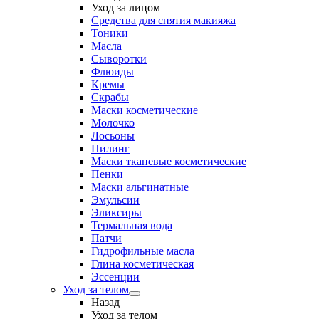
Уход за лицом
Средства для снятия макияжа
Тоники
Масла
Сыворотки
Флюиды
Кремы
Скрабы
Маски косметические
Молочко
Лосьоны
Пилинг
Маски тканевые косметические
Пенки
Маски альгинатные
Эмульсии
Эликсиры
Термальная вода
Патчи
Гидрофильные масла
Глина косметическая
Эссенции
Уход за телом
Назад
Уход за телом