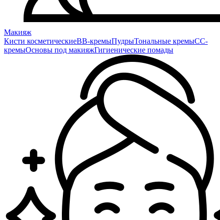
Макияж
Кисти косметические
BB-кремы
Пудры
Тональные кремы
CC-
кремы
Основы под макияж
Гигиенические помады