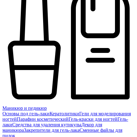
Маникюр и педикюр
Основы под гель-лаки
Кератолитики
Гели для моделирования
ногтей
Парафин косметический
Гель-краски для ногтей
Гель-
лаки
Средства для удаления кутикулы
Декор для
маникюра
Закрепители для гель-лака
Сменные файлы для
пилок