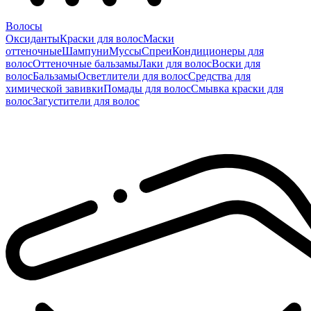
Волосы
Оксиданты
Краски для волос
Маски
оттеночные
Шампуни
Муссы
Спреи
Кондиционеры для
волос
Оттеночные бальзамы
Лаки для волос
Воски для
волос
Бальзамы
Осветлители для волос
Средства для
химической завивки
Помады для волос
Смывка краски для
волос
Загустители для волос