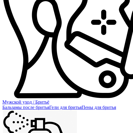
Мужской уход / Бритьё
Бальзамы после бритья
Гели для бритья
Пены для бритья