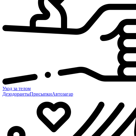
Уход за телом
Дезодоранты
Присыпки
Автозагар