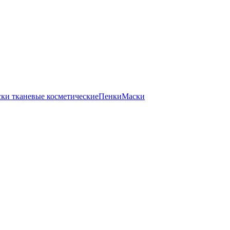
ки тканевые косметические
Пенки
Маски