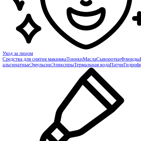
Уход за лицом
Средства для снятия макияжа
Тоники
Масла
Сыворотки
Флюиды
альгинатные
Эмульсии
Эликсиры
Термальная вода
Патчи
Гидроф