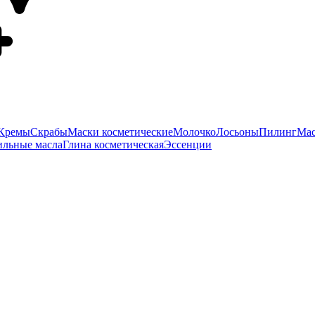
Кремы
Скрабы
Маски косметические
Молочко
Лосьоны
Пилинг
Мас
ильные масла
Глина косметическая
Эссенции