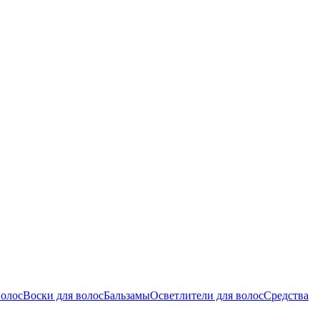
волос
Воски для волос
Бальзамы
Осветлители для волос
Средства