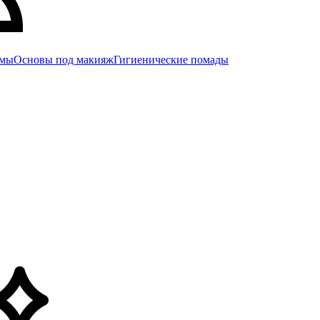
емы
Основы под макияж
Гигиенические помады