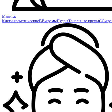
Макияж
Кисти косметические
BB-кремы
Пудры
Тональные кремы
CC-кр