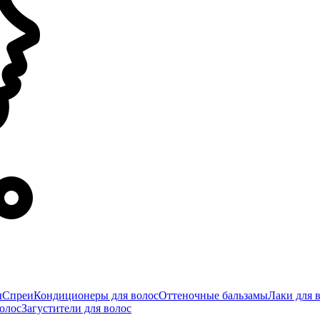
ы
Спреи
Кондиционеры для волос
Оттеночные бальзамы
Лаки для 
олос
Загустители для волос