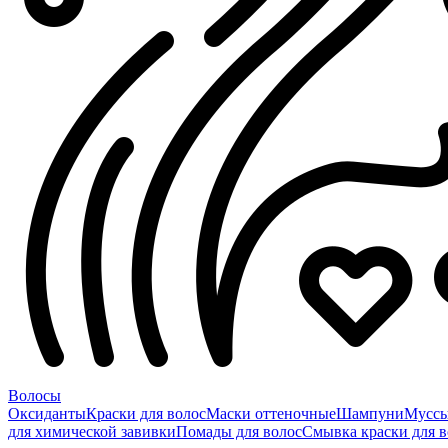
Волосы
Оксиданты
Краски для волос
Маски оттеночные
Шампуни
Мусс
для химической завивки
Помады для волос
Смывка краски для в